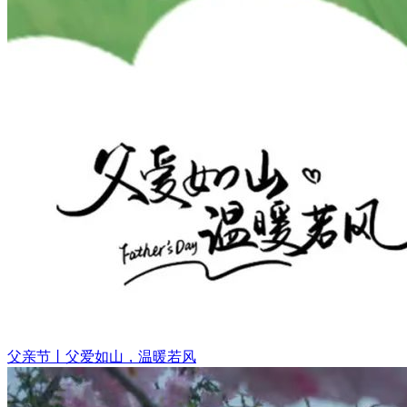
父亲节丨父爱如山，温暖若风