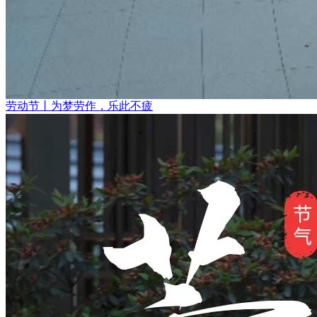
劳动节丨为梦劳作，乐此不疲