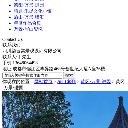
德阳·万景·进园
昭通·朱提文化小镇
眉山·万景·峰汇
年度作品合集
万景-眉山玺悦
Contact Us
联系我们
四川柒言棠景观设计有限公司
联系人:丁先生
手机:13648064498
地址:成都市锦江区毕昇路468号创世纪大厦A座26楼
你现在的位置：
网站首页
>
项目案列
>
黄冈·万景·进园
>
黄冈
·万景·进园