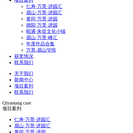
项目案列
仁寿·万景·进园汇
眉山·万景·进园汇
黄冈·万景·进园
德阳·万景·进园
昭通·朱提文化小镇
眉山·万景·峰汇
年度作品合集
万景-眉山玺悦
获奖情况
联系我们
关于我们
新闻中心
项目案列
联系我们
Qiyantang case
项目案列
仁寿·万景·进园汇
眉山·万景·进园汇
黄冈·万景·进园