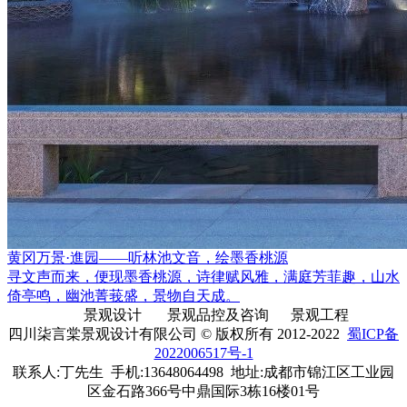
黄冈万景·進园——听林池文音，绘墨香桃源
寻文声而来，便现墨香桃源，诗律赋风雅，满庭芳菲趣，山水
倚亭鸣，幽池菁莪盛，景物自天成。
景观设计
景观品控及咨询
景观工程
四川柒言棠景观设计有限公司
© 版权所有 2012-2022
蜀ICP备
2022006517号-1
联系人:丁先生 手机:13648064498 地址:成都市锦江区工业园
区金石路366号中鼎国际3栋16楼01号