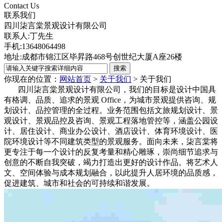
Contact Us
联系我们
四川柒言棠景观设计有限公司
联系人:丁先生
手机:13648064498
地址:成都市锦江区毕昇路468号创世纪大厦A座26楼
你现在的位置：
网站首页
>
关于我们
>
关于我们
四川柒言棠景观设计有限公司，
我们的目标是设计中国具
有格调、
品质、
追求的
景观 Office，
为城市景观提供咨询、
规
划设计、
品控管理的全过程。
业务范围包
括文旅规划设计、
景
观设计、
景观品控及咨询、
景观工程落地管控等，
涵盖公园设
计、
居住设计、
商
业办公设计、
酒店设计、体育环境设计
、医
院环境设计
等不同建筑类型的景观服务。
面向未来，
柒言棠将
更专注于每一个设计的反复考量和精
心雕琢，
崇尚细节追求与
创意的不断自我突破，
竭力打造出更好的设计作品。
将艺
术人
文、
空间体验与成本规划融合，
以此提升人居环境的品质感，
促进建筑、
城市
和社会的可持续和谐发展。