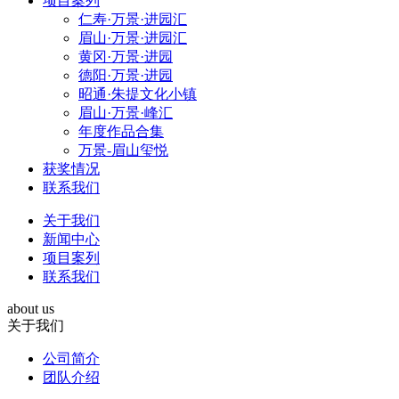
项目案列
仁寿·万景·进园汇
眉山·万景·进园汇
黄冈·万景·进园
德阳·万景·进园
昭通·朱提文化小镇
眉山·万景·峰汇
年度作品合集
万景-眉山玺悦
获奖情况
联系我们
关于我们
新闻中心
项目案列
联系我们
about us
关于我们
公司简介
团队介绍